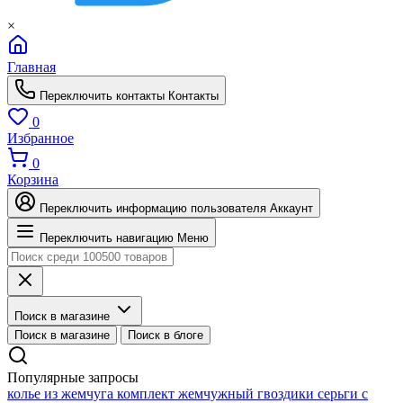
×
Главная
Переключить контакты
Контакты
0
Избранное
0
Корзина
Переключить информацию пользователя
Аккаунт
Переключить навигацию
Меню
Поиск в магазине
Поиск в магазине
Поиск в блоге
Популярные запросы
колье из жемчуга
комплект жемчужный
гвоздики серьги с