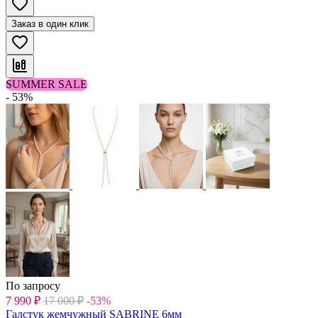
Заказ в один клик
SUMMER SALE
- 53%
По запросу
7 990
₽
17 000
₽
-53%
Галстук жемчужный SABRINE 6мм