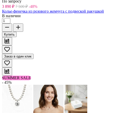
По запросу
3 890
₽
7 500
₽
-48%
Колье-фенечка из розового жемчуга с подвеской ракушкой
В наличии
Купить
Заказ в один клик
SUMMER SALE
- 45%