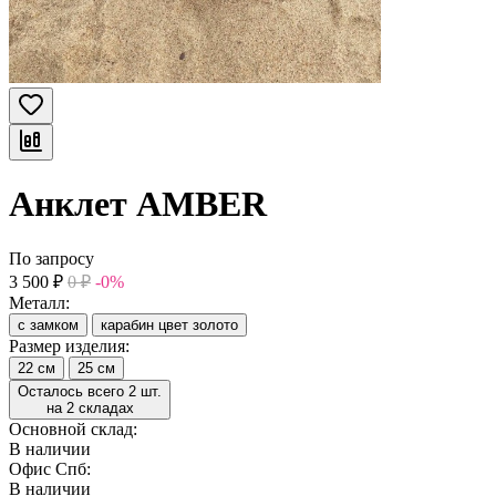
Анклет AMBER
По запросу
3 500
₽
0
₽
-0%
Металл:
с замком
карабин цвет золото
Размер изделия:
22 см
25 см
Осталось всего 2 шт.
на 2 складах
Основной склад:
В наличии
Офис Спб:
В наличии