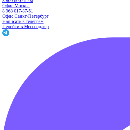
Как купить
Доставка и оплата
Обмен и возврат товара
Офис и пункт выдачи
Контакты
Забота о жемчуге
Жемчужная мастерская
О жемчуге
Как ухаживать
Новости
8 800 600-61-06
8 800 600-61-06
Офис Москва
8 968 017-87-51
Офис Санкт-Петербург
Написать в телеграм
Перейти в Мессенджер