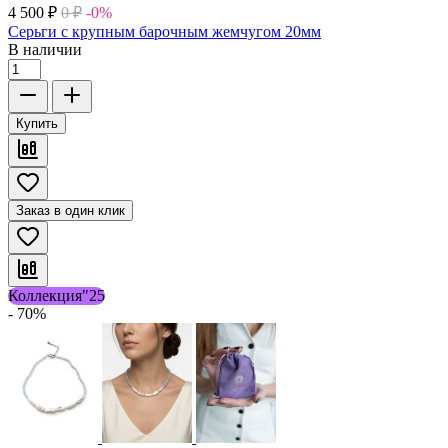
4 500
₽
0
₽
-0%
Серьги с крупным барочным жемчугом 20мм
В наличии
Купить
Заказ в один клик
Коллекция"25
- 70%