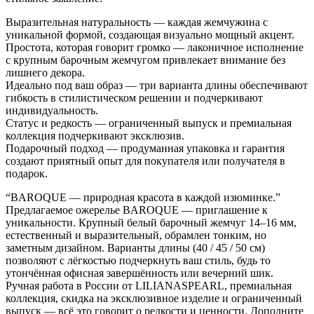
Выразительная натуральность — каждая жемчужина с
уникальной формой, создающая визуально мощный акцент.
Простота, которая говорит громко — лаконичное исполнение
с крупным барочным жемчугом привлекает внимание без
лишнего декора.
Идеально под ваш образ — три варианта длины обеспечивают
гибкость в стилистическом решении и подчеркивают
индивидуальность.
Статус и редкость — ограниченный выпуск и премиальная
коллекция подчеркивают эксклюзив.
Подарочный подход — продуманная упаковка и гарантия
создают приятный опыт для покупателя или получателя в
подарок.
“BAROQUE — природная красота в каждой изюминке.”
Предлагаемое ожерелье BAROQUE — приглашение к
уникальности. Крупный белый барочный жемчуг 14–16 мм,
естественный и выразительный, обрамлен тонким, но
заметным дизайном. Варианты длины (40 / 45 / 50 см)
позволяют с лёгкостью подчеркнуть ваш стиль, будь то
утончённая офисная завершённость или вечерний шик.
Ручная работа в России от LILIANASPEARL, премиальная
коллекция, скидка на эксклюзивное изделие и ограниченный
выпуск — всё это говорит о редкости и ценности. Дополните