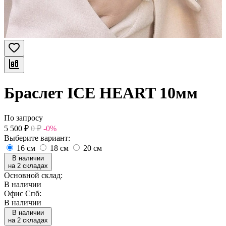
Браслет ICE HEART 10мм
По запросу
5 500
₽
0
₽
-0%
Выберите вариант:
16 см
18 см
20 см
В наличии
на 2 складах
Основной склад:
В наличии
Офис Спб:
В наличии
В наличии
на 2 складах