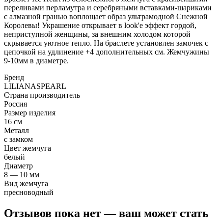
переливами перламутра и серебряными вставками-шариками
с алмазной гранью воплощает образ ультрамодной Снежной
Королевы! Украшение открывает в look'е эффект гордой,
неприступной женщины, за внешним холодом которой
скрывается уютное тепло. На браслете установлен замочек с
цепочкой на удлинение +4 дополнительных см. Жемчужины
9-10мм в диаметре.
Бренд
LILIANASPEARL
Страна производитель
Россия
Размер изделия
16 см
Металл
с замком
Цвет жемчуга
белый
Диаметр
8 — 10 мм
Вид жемчуга
пресноводный
Отзывов пока нет — ваш может стать