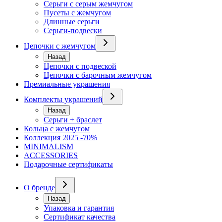
Серьги с серым жемчугом
Пусеты с жемчугом
Длинные серьги
Серьги-подвески
Цепочки с жемчугом
Назад
Цепочки с подвеской
Цепочки с барочным жемчугом
Премиальные украшения
Комплекты украшений
Назад
Серьги + браслет
Кольца с жемчугом
Коллекция 2025 -70%
MINIMALISM
ACCESSORIES
Подарочные сертификаты
О бренде
Назад
Упаковка и гарантия
Сертификат качества