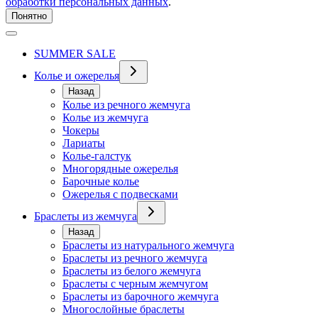
обработки персональных данных
.
Понятно
SUMMER SALE
Колье и ожерелья
Назад
Колье из речного жемчуга
Колье из жемчуга
Чокеры
Лариаты
Колье-галстук
Многорядные ожерелья
Барочные колье
Ожерелья с подвесками
Браслеты из жемчуга
Назад
Браслеты из натурального жемчуга
Браслеты из речного жемчуга
Браслеты из белого жемчуга
Браслеты с черным жемчугом
Браслеты из барочного жемчуга
Многослойные браслеты