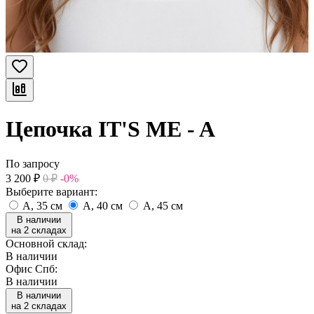
Цепочка IT'S ME - A
По запросу
3 200
₽
0
₽
-0%
Выберите вариант:
A, 35 см
A, 40 см
A, 45 см
В наличии
на 2 складах
Основной склад:
В наличии
Офис Спб:
В наличии
В наличии
на 2 складах