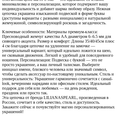
минимализма и персонализации, которое подчеркнет вашу
индивидуальность и добавит шарма любому образу. Нежная
цепочка украшена изысканной подвеской в форме буквы
(доступны варианты с разными инициалами) и натуральной
жемчужиной, символизирующей роскошь и загадочность.
Ключевые особенности: Материалы премиум-класса:
Пресноводный жемчуг качества AA диаметром 6–6.5 мм для
сияющего акцента. Размер и комфорт: Длины 35/40/45см плюс
4 см благодаря цепочке на удлинение на замочке —
универсальный вариант, который идеально ложится на шею,
не сковывая движения. Легкий и удобный для повседневного
ношения. Персонализация: Подвеска с буквой — это не
просто украшение, а ваш личный талисман. Выберите
инициал имени, близкого человека или значимый символ,
чтобы сделать аксессуар по-настоящему уникальным. Стиль и
универсальность: Украшение гармонично сочетается с casual-
look, вечерними нарядами или офисным стилем. Идеальный
подарок для себя или любимых — на день рождения,
праздник или просто так.
Эта цепочка от бренда LILIANASPEARL, произведенная в
России, сочетает в себе качество, стиль и доступность.
Закажите сейчас и почувствуйте магию персонализированных
украшений!