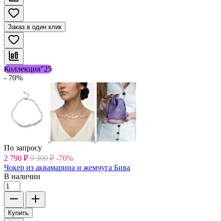
Заказ в один клик
Коллекция"25
- 70%
По запросу
2 790
₽
9 300
₽
-70%
Чокер из аквамарина и жемчуга Бива
В наличии
Купить