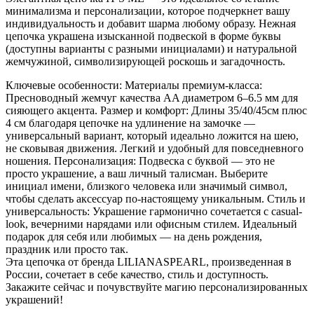
минимализма и персонализации, которое подчеркнет вашу
индивидуальность и добавит шарма любому образу. Нежная
цепочка украшена изысканной подвеской в форме буквы
(доступны варианты с разными инициалами) и натуральной
жемчужиной, символизирующей роскошь и загадочность.
Ключевые особенности: Материалы премиум-класса:
Пресноводный жемчуг качества AA диаметром 6–6.5 мм для
сияющего акцента. Размер и комфорт: Длины 35/40/45см плюс
4 см благодаря цепочке на удлинение на замочке —
универсальный вариант, который идеально ложится на шею,
не сковывая движения. Легкий и удобный для повседневного
ношения. Персонализация: Подвеска с буквой — это не
просто украшение, а ваш личный талисман. Выберите
инициал имени, близкого человека или значимый символ,
чтобы сделать аксессуар по-настоящему уникальным. Стиль и
универсальность: Украшение гармонично сочетается с casual-
look, вечерними нарядами или офисным стилем. Идеальный
подарок для себя или любимых — на день рождения,
праздник или просто так.
Эта цепочка от бренда LILIANASPEARL, произведенная в
России, сочетает в себе качество, стиль и доступность.
Закажите сейчас и почувствуйте магию персонализированных
украшений!