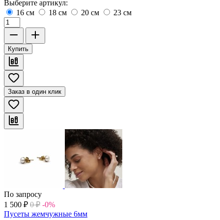
Выберите артикул:
16 см
18 см
20 см
23 см
Купить
Заказ в один клик
По запросу
1 500
₽
0
₽
-0%
Пусеты жемчужные 6мм