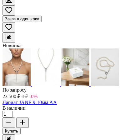
Заказ в один клик
Новинка
По запросу
23 500
₽
0
₽
-0%
Лариат JANE 9-10мм АА
В наличии
Купить