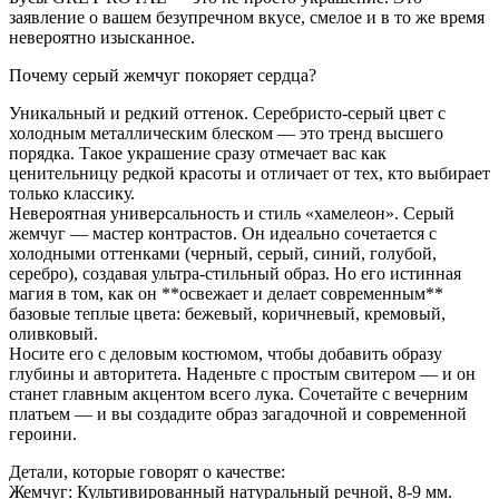
заявление о вашем безупречном вкусе, смелое и в то же время
невероятно изысканное.
Почему серый жемчуг покоряет сердца?
Уникальный и редкий оттенок. Серебристо-серый цвет с
холодным металлическим блеском — это тренд высшего
порядка. Такое украшение сразу отмечает вас как
ценительницу редкой красоты и отличает от тех, кто выбирает
только классику.
Невероятная универсальность и стиль «хамелеон». Серый
жемчуг — мастер контрастов. Он идеально сочетается с
холодными оттенками (черный, серый, синий, голубой,
серебро), создавая ультра-стильный образ. Но его истинная
магия в том, как он **освежает и делает современным**
базовые теплые цвета: бежевый, коричневый, кремовый,
оливковый.
Носите его с деловым костюмом, чтобы добавить образу
глубины и авторитета. Наденьте с простым свитером — и он
станет главным акцентом всего лука. Сочетайте с вечерним
платьем — и вы создадите образ загадочной и современной
героини.
Детали, которые говорят о качестве:
Жемчуг: Культивированный натуральный речной, 8-9 мм.