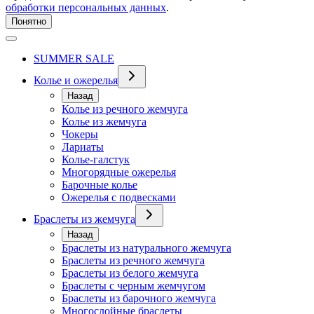
обработки персональных данных
.
Понятно
SUMMER SALE
Колье и ожерелья
Назад
Колье из речного жемчуга
Колье из жемчуга
Чокеры
Лариаты
Колье-галстук
Многорядные ожерелья
Барочные колье
Ожерелья с подвесками
Браслеты из жемчуга
Назад
Браслеты из натурального жемчуга
Браслеты из речного жемчуга
Браслеты из белого жемчуга
Браслеты с черным жемчугом
Браслеты из барочного жемчуга
Многослойные браслеты