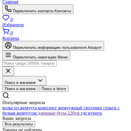
Главная
Переключить контакты
Контакты
0
Избранное
0
Корзина
Переключить информацию пользователя
Аккаунт
Переключить навигацию
Меню
Поиск в магазине
Поиск в магазине
Поиск в блоге
Популярные запросы
колье из жемчуга
комплект жемчужный
гвоздики серьги с
белым жемчугом
длинные бусы 220см
где купить
Ваши запросы
Все результаты
Товары не найдены