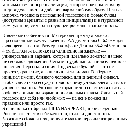
минимализма и персонализации, которое подчеркнет вашу
индивидуальность и добавит шарма любому образу. Нежная
цепочка украшена изысканной подвеской в форме буквы
(доступны варианты с разными инициалами) и натуральной
жемчужиной, символизирующей роскошь и загадочность.
Ключевые особенности: Материалы премиум-класса:
Пресноводный жемчуг качества AA диаметром 6–6.5 мм для
сияющего акцента. Размер и комфорт: Длины 35/40/45см плюс
4 см благодаря цепочке на удлинение на замочке —
универсальный вариант, который идеально ложится на шею,
не сковывая движения. Легкий и удобный для повседневного
ношения. Персонализация: Подвеска с буквой — это не
просто украшение, а ваш личный талисман. Выберите
инициал имени, близкого человека или значимый символ,
чтобы сделать аксессуар по-настоящему уникальным. Стиль и
универсальность: Украшение гармонично сочетается с casual-
look, вечерними нарядами или офисным стилем. Идеальный
подарок для себя или любимых — на день рождения,
праздник или просто так.
Эта цепочка от бренда LILIANASPEARL, произведенная в
России, сочетает в себе качество, стиль и доступность.
Закажите сейчас и почувствуйте магию персонализированных
украшений!