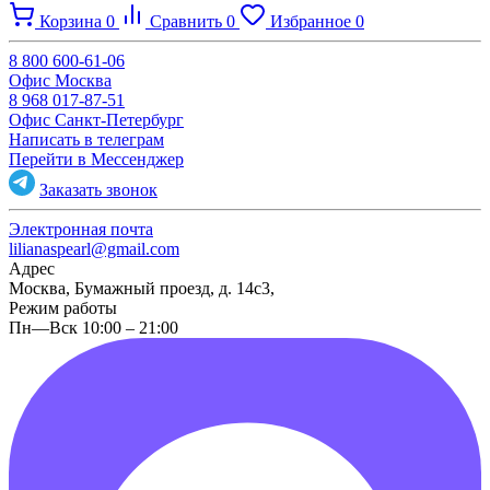
Корзина
0
Сравнить
0
Избранное
0
8 800 600-61-06
Офис Москва
8 968 017-87-51
Офис Санкт-Петербург
Написать в телеграм
Перейти в Мессенджер
Заказать звонок
Электронная почта
lilianaspearl@gmail.com
Адрес
Москва, Бумажный проезд, д. 14с3,
Режим работы
Пн—Вск 10:00 – 21:00