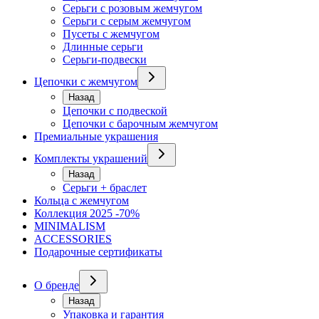
Серьги с розовым жемчугом
Серьги с серым жемчугом
Пусеты с жемчугом
Длинные серьги
Серьги-подвески
Цепочки с жемчугом
Назад
Цепочки с подвеской
Цепочки с барочным жемчугом
Премиальные украшения
Комплекты украшений
Назад
Серьги + браслет
Кольца с жемчугом
Коллекция 2025 -70%
MINIMALISM
ACCESSORIES
Подарочные сертификаты
О бренде
Назад
Упаковка и гарантия