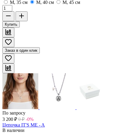
M, 35 см
M, 40 см
M, 45 см
Купить
Заказ в один клик
По запросу
3 200
₽
0
₽
-0%
Цепочка IT'S ME - A
В наличии