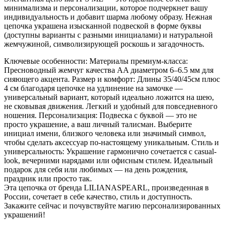
минимализма и персонализации, которое подчеркнет вашу
индивидуальность и добавит шарма любому образу. Нежная
цепочка украшена изысканной подвеской в форме буквы
(доступны варианты с разными инициалами) и натуральной
жемчужиной, символизирующей роскошь и загадочность.
Ключевые особенности: Материалы премиум-класса:
Пресноводный жемчуг качества AA диаметром 6–6.5 мм для
сияющего акцента. Размер и комфорт: Длины 35/40/45см плюс
4 см благодаря цепочке на удлинение на замочке —
универсальный вариант, который идеально ложится на шею,
не сковывая движения. Легкий и удобный для повседневного
ношения. Персонализация: Подвеска с буквой — это не
просто украшение, а ваш личный талисман. Выберите
инициал имени, близкого человека или значимый символ,
чтобы сделать аксессуар по-настоящему уникальным. Стиль и
универсальность: Украшение гармонично сочетается с casual-
look, вечерними нарядами или офисным стилем. Идеальный
подарок для себя или любимых — на день рождения,
праздник или просто так.
Эта цепочка от бренда LILIANASPEARL, произведенная в
России, сочетает в себе качество, стиль и доступность.
Закажите сейчас и почувствуйте магию персонализированных
украшений!